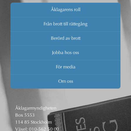
Åklagarens roll
Från brott till rättegång
Berörd av brott
Jobba hos oss
För media
Om oss
Åklagarmyndigheten
Box 5553
114 85 Stockholm
Växel:
010-562 50 00