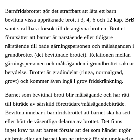
Barnfridsbrottet gör det straffbart att låta ett barn
bevittna vissa uppräknade brott i 3, 4, 6 och 12 kap. BrB
samt straffbara försök till de angivna brotten. Brottet
förutsätter att barnet är närstående eller tidigare
närstående till både gärningspersonen och målsäganden i
grundbrottet (det bevittnade brottet). Relationen mellan
gärningspersonen och målsäganden i grundbrottet saknar
betydelse. Brottet är gradindelat (ringa, normalgrad,
grovt) och kommer även ingå i grov fridskränkning.
Barnet som bevittnat brott blir
målsägande
och har rätt
till biträde av särskild företrädare/målsägandebiträde.
Bevittna innebär i barnfridsbrottet att barnet ska ha sett
eller hört de väsentliga delarna av brottet. Det finns
inget krav på att barnet förstår att det som händer utgör
ett brott eller att barnet kan ge uttryck för sin upplevelse.