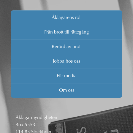
Åklagarens roll
Från brott till rättegång
Berörd av brott
Jobba hos oss
För media
Om oss
Åklagarmyndigheten
Box 5553
114 85 Stockholm