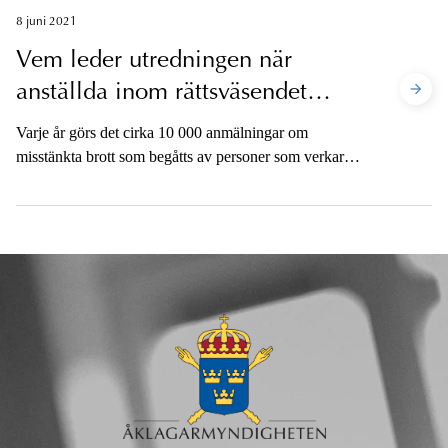
8 juni 2021
Vem leder utredningen när
anställda inom rättsväsendet
misstänks för brott?
Varje år görs det cirka 10 000 anmälningar om
misstänkta brott som begåtts av personer som verkar
inom rättsväsendet. De flesta anmälningar gäller
polisen, men det kan också handla om åklagare,
domare, riksdagsmän, ministrar och anställda inom
Kustbevakningen, tullen och Skatteverket. Så, vad
händer då när en anmälan gjorts och vem har ansvaret
när rättsväsendet ska utreda sina egna företrädare?