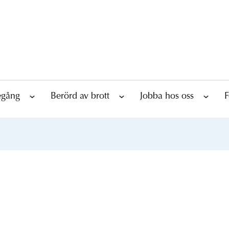
tegång
Berörd av brott
Jobba hos oss
F