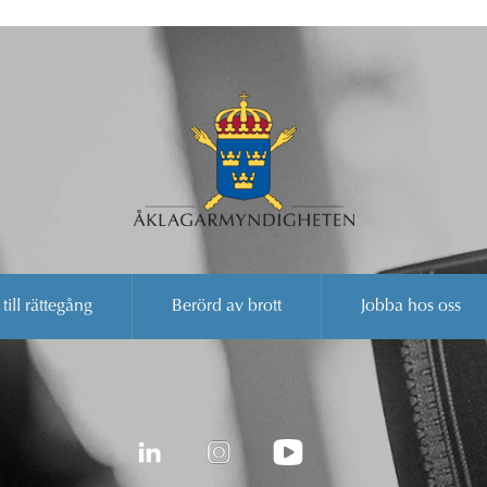
 till rättegång
Berörd av brott
Jobba hos oss