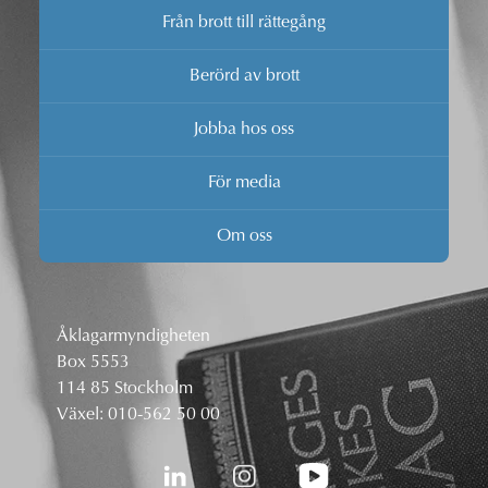
Från brott till rättegång
Berörd av brott
Jobba hos oss
För media
Om oss
Åklagarmyndigheten
Box 5553
114 85 Stockholm
Växel:
010-562 50 00