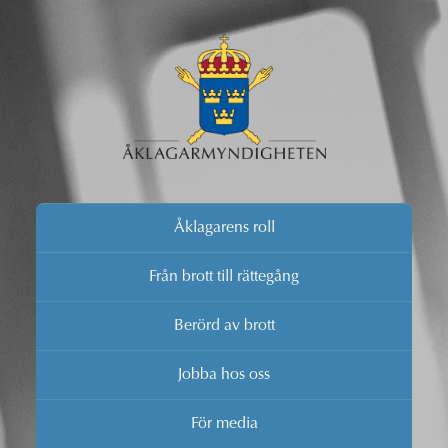
Åklagarens roll
Från brott till rättegång
Berörd av brott
Jobba hos oss
För media