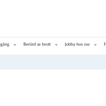
tegång
Berörd av brott
Jobba hos oss
F