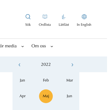
Sök
Ordlista
Lättläst
In English
ör media
Om oss
2022
Jan
Feb
Mar
Apr
Maj
Jun