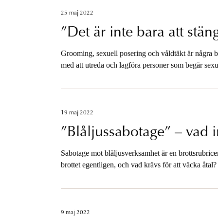
25 maj 2022
”Det är inte bara att stä
Grooming, sexuell posering och våldtäkt är några
med att utreda och lagföra personer som begår sexue
åklagare om arbetet med dessa utredningar.
19 maj 2022
”Blåljussabotage” – vad 
Sabotage mot blåljusverksamhet är en brottsrubrice
brottet egentligen, och vad krävs för att väcka åta
Åklagarmyndighetens Utvecklingscentrum berättar
lagstiftning där upparbetad praxis kan vara fem år b
9 maj 2022