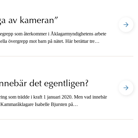
nga av kameran”
 begrepp som återkommer i Åklagarmyndighetens arbete
lla övergrepp mot barn på nätet. Här berättar tre
innebär det egentligen?
ring som trädde i kraft 1 januari 2020. Men vad innebär
l? Kammaråklagare Isabelle Bjursten på
 om utmaningarna när man arbetar med en ny
ort.