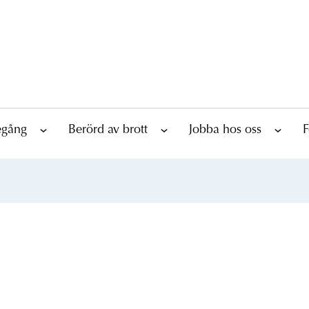
tegång
Berörd av brott
Jobba hos oss
F