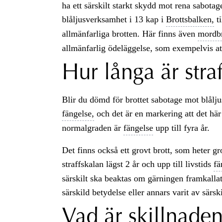
ha ett särskilt starkt skydd mot rena sabota
blåljusverksamhet i 13 kap i
Brottsbalken,
ti
allmänfarliga brotten. Här finns även
mordb
allmänfarlig ödeläggelse, som exempelvis a
Hur långa är stra
Blir du dömd för brottet sabotage mot blåljusv
fängelse,
och det är en markering att det här ä
normalgraden är
fängelse
upp till fyra år.
Det finns också ett grovt brott, som heter g
straffskalan lägst 2 år och upp till livstids
fä
särskilt ska beaktas om gärningen framkalla
särskild betydelse eller annars varit av särskil
Vad är skillnade