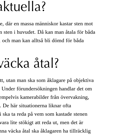
aktuella?
ge, där en massa människor kastar sten mot
n sten i huvudet. Då kan man åtala för båda
n, och man kan alltså bli dömd för båda
väcka åtal?
ott, utan man ska som åklagare på objektiva
. Under förundersökningen handlar det om
exempelvis kamerabilder från övervakning,
 De här situationerna liknar ofta
vi ska ta reda på vem som kastade stenen
vara lite stökigt att reda ut, men det är
unna väcka
åtal
ska åklagaren ha tillräcklig