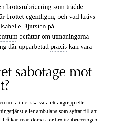
n brottsrubricering som trädde i
r brottet egentligen, och vad krävs
sabelle Bjursten på
entrum
berättar om utmaningarna
ing där upparbetad
praxis
kan vara
tet sabotage mot
t?
en om att det ska vara ett angrepp eller
ngstjänst eller ambulans som syftar till att
en. Då kan man dömas för brottsrubriceringen