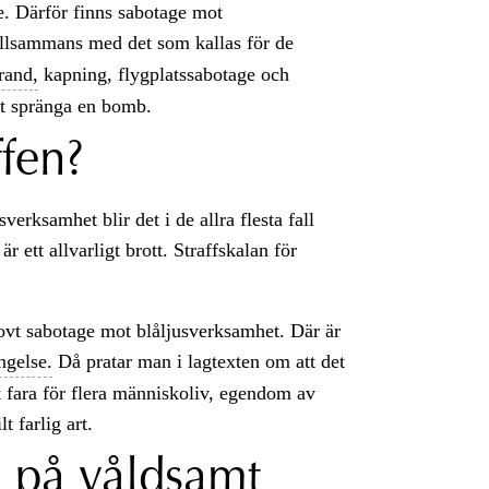
ge. Därför finns sabotage mot
llsammans med det som kallas för de
rand,
kapning, flygplatssabotage och
tt spränga en bomb.
ffen?
erksamhet blir det i de allra flesta fall
r ett allvarligt brott. Straffskalan för
rovt sabotage mot blåljusverksamhet. Där är
ngelse.
Då pratar man i lagtexten om att det
t fara för flera människoliv, egendom av
t farlig art.
n på våldsamt