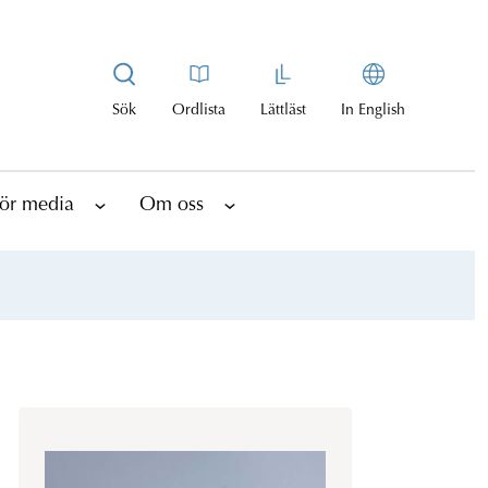
Sök
Ordlista
Lättläst
In English
ör media
Om oss