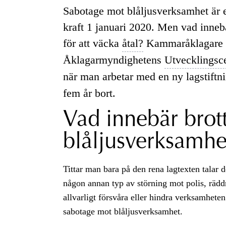
Sabotage mot blåljusverksamhet är e
kraft 1 januari 2020. Men vad innebä
för att väcka
åtal?
Kammaråklagare I
Åklagarmyndighetens
Utvecklingsc
när man arbetar med en ny lagstiftn
fem år bort.
Vad innebär brot
blåljusverksamhe
Tittar man bara på den rena lagtexten talar d
någon annan typ av störning mot polis, räddni
allvarligt försvåra eller hindra verksamhet
sabotage mot blåljusverksamhet.