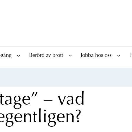
tegång
Berörd av brott
Jobba hos oss
F
tage” – vad
egentligen?