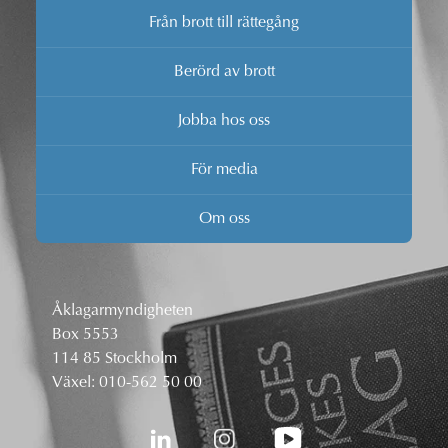
Från brott till rättegång
Berörd av brott
Jobba hos oss
För media
Om oss
Åklagarmyndigheten
Box 5553
114 85 Stockholm
Växel:
010-562 50 00