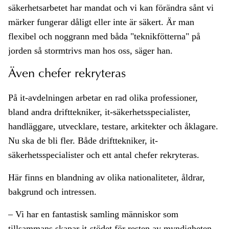
säkerhetsarbetet har mandat och vi kan förändra sånt vi
märker fungerar dåligt eller inte är säkert. Är man
flexibel och noggrann med båda "teknikfötterna" på
jorden så stormtrivs man hos oss, säger han.
Även chefer rekryteras
På it-avdelningen arbetar en rad olika professioner,
bland andra drifttekniker, it-säkerhetsspecialister,
handläggare, utvecklare, testare, arkitekter och åklagare.
Nu ska de bli fler. Både drifttekniker, it-
säkerhetsspecialister och ett antal chefer rekryteras.
Här finns en blandning av olika nationaliteter, åldrar,
bakgrund och intressen.
– Vi har en fantastisk samling människor som
tillsammans skapar it-stödet för resten av myndigheten.