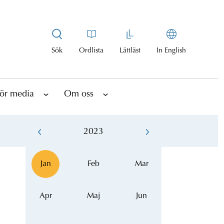
Sök
Ordlista
Lättläst
In English
ör media
Om oss
2023
Jan
Feb
Mar
Apr
Maj
Jun