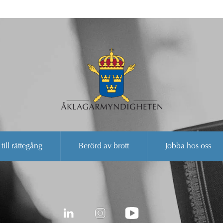
 till rättegång
Berörd av brott
Jobba hos oss