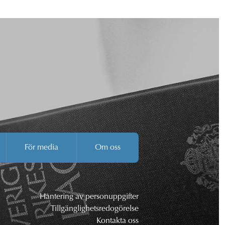
För media
Om oss
Hantering av personuppgifter
Tillgänglighetsredogörelse
Kontakta oss