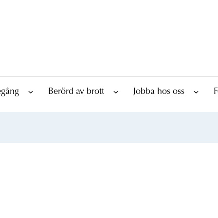
tegång
Berörd av brott
Jobba hos oss
F