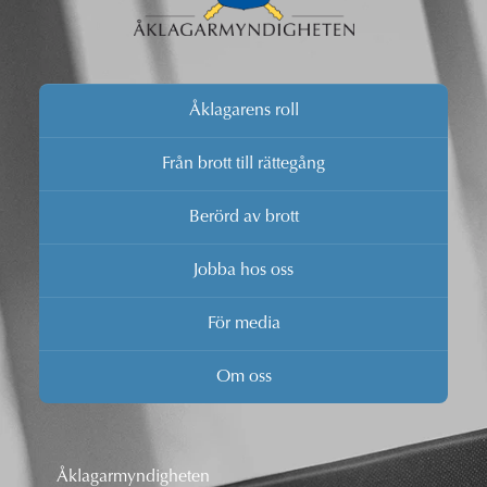
Åklagarens roll
Från brott till rättegång
Berörd av brott
Jobba hos oss
För media
Om oss
Åklagarmyndigheten