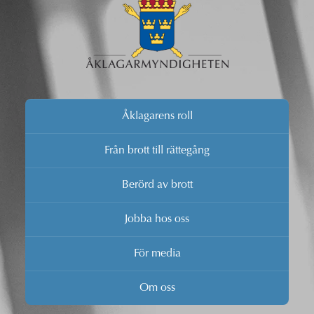
Åklagarens roll
Från brott till rättegång
Berörd av brott
Jobba hos oss
För media
Om oss