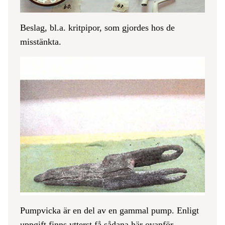
Beslag, bl.a. kritpipor, som gjordes hos de
misstänkta.
Pumpvicka är en del av en gammal pump. Enligt
uppgift finns ytterst få sådana här ovanför