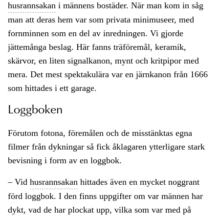
husrannsakan
i männens bostäder. När man kom in såg
man att deras hem var som privata minimuseer, med
fornminnen som en del av inredningen. Vi gjorde
jättemånga beslag. Här fanns träföremål, keramik,
skärvor, en liten signalkanon, mynt och kritpipor med
mera. Det mest spektakulära var en järnkanon från 1666
som hittades i ett garage.
Loggboken
Förutom fotona, föremålen och de misstänktas egna
filmer från dykningar så fick åklagaren ytterligare stark
bevisning i form av en loggbok.
– Vid
husrannsakan
hittades även en mycket noggrant
förd loggbok. I den finns uppgifter om var männen har
dykt, vad de har plockat upp, vilka som var med på