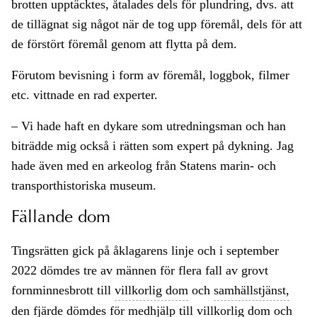
brotten upptäcktes, åtalades dels för plundring, dvs. att
de tillägnat sig något när de tog upp föremål, dels för att
de förstört föremål genom att flytta på dem.
Förutom bevisning i form av föremål, loggbok, filmer
etc. vittnade en rad experter.
– Vi hade haft en dykare som utredningsman och han
biträdde mig också i rätten som expert på dykning. Jag
hade även med en arkeolog från Statens marin- och
transporthistoriska museum.
Fällande dom
Tingsrätten gick på åklagarens linje och i september
2022 dömdes tre av männen för flera fall av grovt
fornminnesbrott till
villkorlig dom
och
samhällstjänst,
den fjärde dömdes för
medhjälp
till
villkorlig dom
och