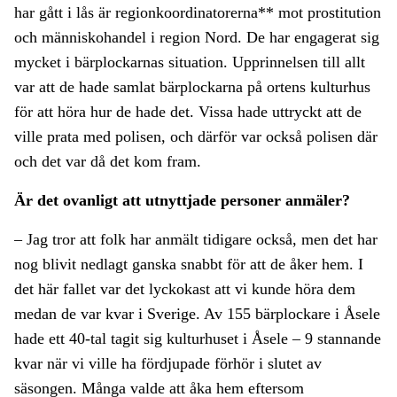
har gått i lås är regionkoordinatorerna** mot prostitution
och människohandel i region Nord. De har engagerat sig
mycket i bärplockarnas situation. Upprinnelsen till allt
var att de hade samlat bärplockarna på ortens kulturhus
för att höra hur de hade det. Vissa hade uttryckt att de
ville prata med polisen, och därför var också polisen där
och det var då det kom fram.
Är det ovanligt att utnyttjade personer anmäler?
– Jag tror att folk har anmält tidigare också, men det har
nog blivit nedlagt ganska snabbt för att de åker hem. I
det här fallet var det lyckokast att vi kunde höra dem
medan de var kvar i Sverige. Av 155 bärplockare i Åsele
hade ett 40-tal tagit sig kulturhuset i Åsele – 9 stannande
kvar när vi ville ha fördjupade förhör i slutet av
säsongen. Många valde att åka hem eftersom