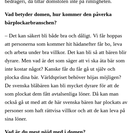
bedrägeri, då tittar domstolen inte på rimligheten.
Vad betyder domen, hur kommer den påverka
bärplockarbranschen?
– Det kan säkert bli både bra och dåligt. Vi får hoppas
att personerna som kommer hit hädanefter får bo, leva
och arbeta under bra villkor. Det kan bli så att bären blir
dyrare. Men vad är det som säger att vi ska äta bär som
inte kostar något? Kanske får du får gå ut själv och
plocka dina bär. Världspriset behöver höjas möjligen?
De svenska blåbären kan bli mycket dyrare för att de
som plockat dem fått avtalsenliga löner. Då kan man
också gå ut med att de här svenska bären har plockats av
personer som haft rättvisa villkor och att de kan leva på
sina löner.
Vad är du mest nöjd med i domen?