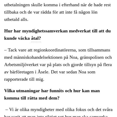
utbetalningen skulle komma i efterhand när de hade rest
tillbaka och de var rädda för att inte få någon lön
utbetald alls.
Hur har myndighetssamverkan medverkat till att du
kunde väcka
åtal?
– Tack vare att regionkoordinatörerna, som tillsammans
med människohandelsektionen på Noa, gränspolisen och
Arbetsmiljöverket var på plats och gjorde tillsyn på flera
av bärföretagen i Åsele. Det var sedan Noa som
rapporterade till mig.
Vilka utmaningar har funnits och hur kan man
komma till rätta med dem?
– Vi är olika myndigheter med olika fokus och det svåra
har varit att man inte riktigt vet hur man ska samverka.