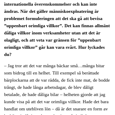
internationella överenskommelser och kan inte
ändras. När det gäller människoexploatering är
problemet formuleringen att det ska gå att bevisa
”uppenbart orimliga villkor”. Det kan finnas allmänt
dåliga villkor inom verksamheter utan att det är
olagligt, och att veta var gränsen för ”uppenbart
orimliga villkor” går kan vara svårt. Hur lyckades
du?
– Jag tror att det var många bäckar små…många bitar
som bidrog till en helhet. Till exempel så berättade
bärplockarna att de var rädda, de fick inte mat, de bodde
trångt, de hade långa arbetsdagar, de blev dåligt
betalade, de hade dåliga bilar – helheten gjorde att jag
kunde visa på att det var orimliga villkor. Hade det bara
handlat om utebliven lön – då är det snarare en form av