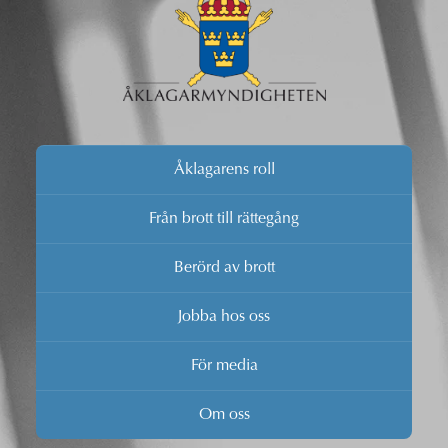
Åklagarens roll
Från brott till rättegång
Berörd av brott
Jobba hos oss
För media
Om oss