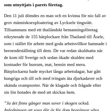
som utnyttjats i parets företag.
Den 11 juli dömdes en man och en kvinna för nio fall av
grov människoexploatering av Lycksele
tingsrätt.
Tillsammans med ett thailändskt bemanningsföretag
rekryterade de 155 bärplockare från Thailand till Åsele,
som i stället för arbete med goda arbetsvillkor hamnade i
beroendeställning till dem. De var redan skuldsatta när
de kom till Sverige och sedan ökade skulden med
kostnader för husrum, mat, bensin med mera.
Bärplockarna hade mycket långa arbetsdagar, har gått
hungriga och till och med tvingats äta djurkadaver och
okända svampsorter. När de klagade och frågade efter
sin lön hotades de med att skickas hem.
”Ja det finns gånger man sover i skogen också.
Anledningen att sova där är för dom begränsar våra