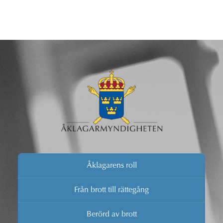
Åklagarens roll
Från brott till rättegång
Berörd av brott