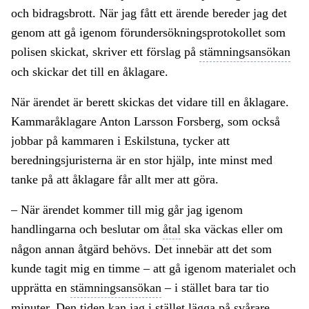
och bidragsbrott. När jag fått ett ärende bereder jag det
genom att gå igenom förundersökningsprotokollet som
polisen skickat, skriver ett förslag på
stämningsansökan
och skickar det till en åklagare.
När ärendet är berett skickas det vidare till en åklagare.
Kammaråklagare Anton Larsson Forsberg, som också
jobbar på kammaren i Eskilstuna, tycker att
beredningsjuristerna är en stor hjälp, inte minst med
tanke på att åklagare får allt mer att göra.
– När ärendet kommer till mig går jag igenom
handlingarna och beslutar om
åtal
ska väckas eller om
någon annan åtgärd behövs. Det innebär att det som
kunde tagit mig en timme – att gå igenom materialet och
upprätta en
stämningsansökan
– i stället bara tar tio
minuter. Den tiden kan jag i stället lägga på svårare