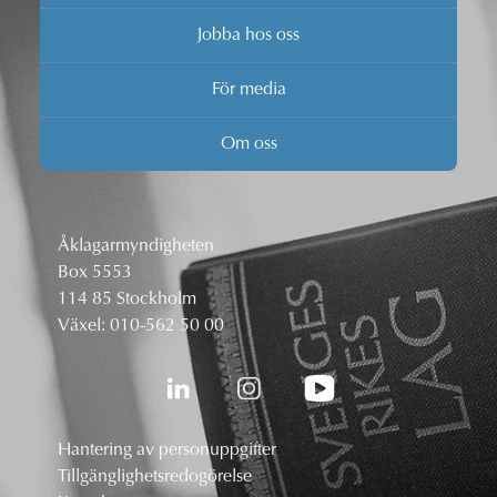
Jobba hos oss
För media
Om oss
Åklagarmyndigheten
Box 5553
114 85 Stockholm
Växel:
010-562 50 00
Hantering av personuppgifter
Tillgänglighetsredogörelse