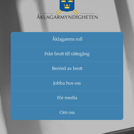
Åklagarens roll
Från brott till rättegång
Berörd av brott
Jobba hos oss
För media
Om oss