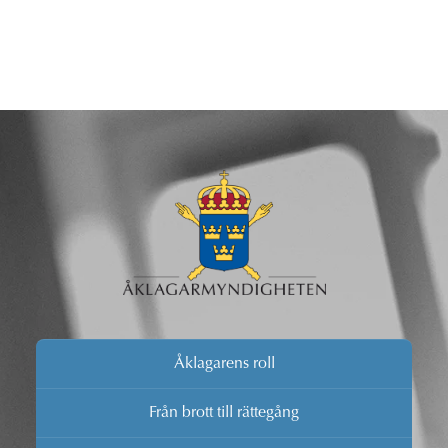
Åklagarens roll
Från brott till rättegång