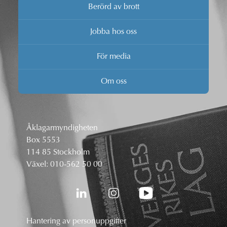
Berörd av brott
Jobba hos oss
För media
Om oss
Åklagarmyndigheten
Box 5553
114 85 Stockholm
Växel:
010-562 50 00
Hantering av personuppgifter