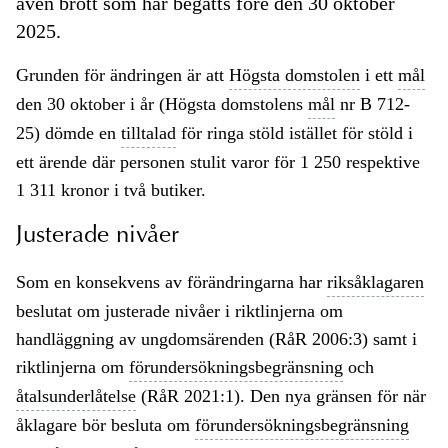
även brott som har begåtts före den 30 oktober
2025.
Grunden för ändringen är att
Högsta domstolen
i ett
mål
den 30 oktober i år (Högsta domstolens
mål
nr B 712-
25) dömde en
tilltalad
för ringa stöld istället för stöld i
ett ärende där personen stulit varor för 1 250 respektive
1 311 kronor i två butiker.
Justerade nivåer
Som en konsekvens av förändringarna har
riksåklagaren
beslutat om justerade nivåer i riktlinjerna om
handläggning av ungdomsärenden (RåR 2006:3) samt i
riktlinjerna om
förundersökningsbegränsning
och
åtalsunderlåtelse
(RåR 2021:1). Den nya gränsen för när
åklagare bör besluta om
förundersökningsbegränsning