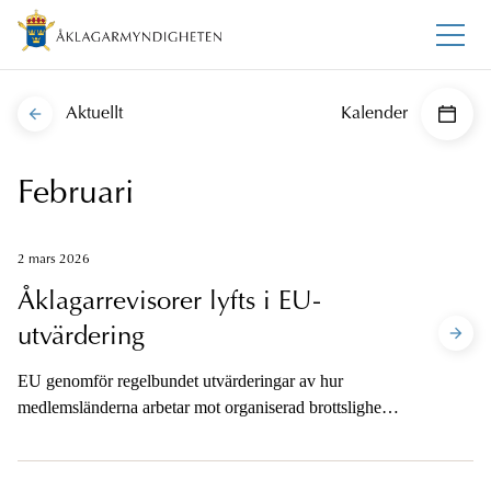
Aktuellt
Kalender
Februari
2 mars 2026
Åklagarrevisorer lyfts i EU-
utvärdering
EU genomför regelbundet utvärderingar av hur
medlemsländerna arbetar mot organiserad brottslighet.
Utvärderingen genomförs av experter från andra EU-
länder och har varje gång ett särskilt tema. I den senaste
utvärderingen lyftes Sveriges arbete mot