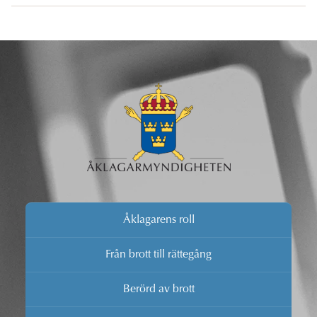
domstol, åklagare och polis i Uddevalla lagt grunden
för tillgänglighetsdelgivning även i andra ärenden. Det
långsiktiga målet är att färre rättegångar ställs in.
Åklagarens roll
Från brott till rättegång
Berörd av brott