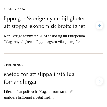
11 februari 2026
Eppo ger Sverige nya möjligheter
att stoppa ekonomisk brottslighet
När Sverige sommaren 2024 anslöt sig till Europeiska
åklagarmyndigheten, Eppo, togs ett viktigt steg för att
stärka kampen mot brott som hotar EU:s finansiella
intressen. Martin Bresman är Sveriges första europeiska
åklagare på Eppo:s huvudkontor i Luxemburg och
ytterligare två europeiska delegerade åklagare har sin
2 februari 2026
bas i Stockholm.
Metod för att slippa inställda
förhandlingar
I flera år har polis och åklagare inom ramen för
snabbare lagföring arbetat med
tillgänglighetsdelgivning. Nu har ett samarbete mellan