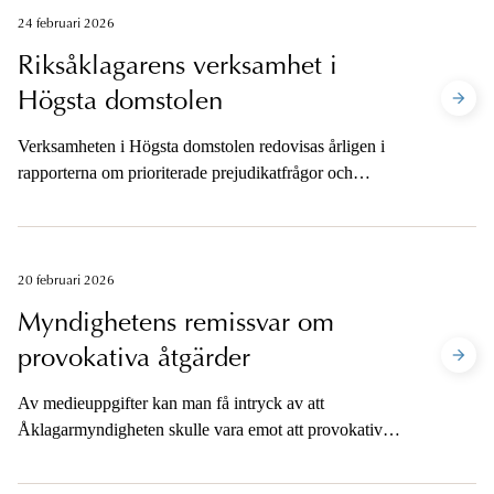
narkotikasmuggling fram som en framgångsfaktor,
24 februari 2026
särskilt på grund av hur åklagarrevisorer kopplas in
Riksåklagarens verksamhet i
tidigt i utredningarna.
Högsta domstolen
Verksamheten i Högsta domstolen redovisas årligen i
rapporterna om prioriterade prejudikatfrågor och
riksåklagarens prejudikatbildande verksamhet.
20 februari 2026
Myndighetens remissvar om
provokativa åtgärder
Av medieuppgifter kan man få intryck av att
Åklagarmyndigheten skulle vara emot att provokativa
åtgärder används i brottsbekämpningen. Det stämmer
inte.