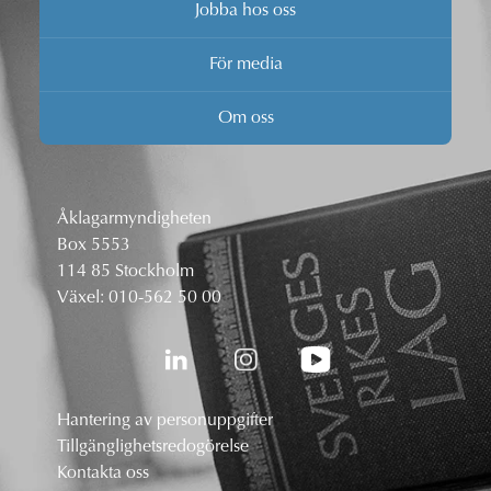
Jobba hos oss
För media
Om oss
Åklagarmyndigheten
Box 5553
114 85 Stockholm
Växel:
010-562 50 00
Hantering av personuppgifter
Tillgänglighetsredogörelse
Kontakta oss