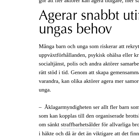
gör att fler aktörer kan agera tidigare, mer
Agerar snabbt uti
ungas behov
Många barn och unga som riskerar att rekryte
uppväxtförhållanden, psykisk ohälsa eller kr
socialtjänst, polis och andra aktörer samarbet
rätt stöd i tid. Genom att skapa gemensamm
varandra, kan olika aktörer agera mer samord
unga.
– Åklagarmyndigheten ser allt fler barn som 
som kan kopplas till den organiserade brot
om sänkt
straffbarhetsålder
för allvarliga br
i häkte och då är det än viktigare att det fi