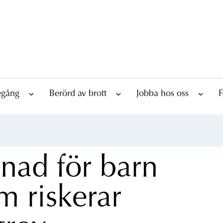
tegång
Berörd av brott
Jobba hos oss
F
lnad för barn
m riskerar