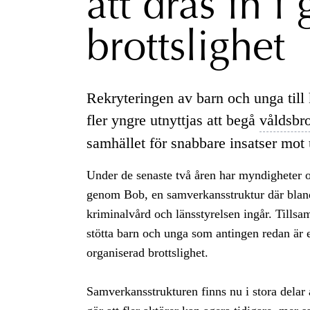
att dras in i
brottslighet
Rekryteringen av barn och unga till k
fler yngre utnyttjas att begå
våldsbro
samhället för snabbare insatser mot
Under de senaste två åren har myndigheter o
genom Bob, en samverkansstruktur där bland a
kriminalvård och länsstyrelsen ingår. Tillsa
stötta barn och unga som antingen redan är eta
organiserad brottslighet.
Samverkansstrukturen finns nu i stora delar 