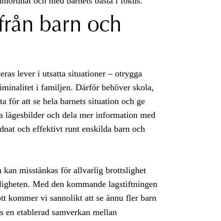
 samordnat och med barnets bästa i fokus.
från barn och
ras lever i utsatta situationer – otrygga
iminalitet i familjen. Därför behöver skola,
a för att se hela barnets situation och ge
a lägesbilder och dela mer information med
nat och effektivt runt enskilda barn och
kan misstänkas för allvarlig brottslighet
tsligheten. Med den kommande lagstiftningen
ott kommer vi sannolikt att se ännu fler barn
nns en etablerad samverkan mellan