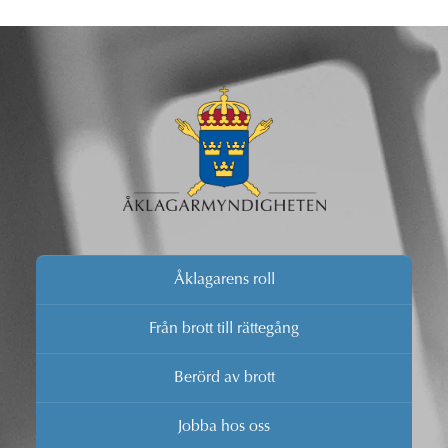
Åklagarens roll
Från brott till rättegång
Berörd av brott
Jobba hos oss