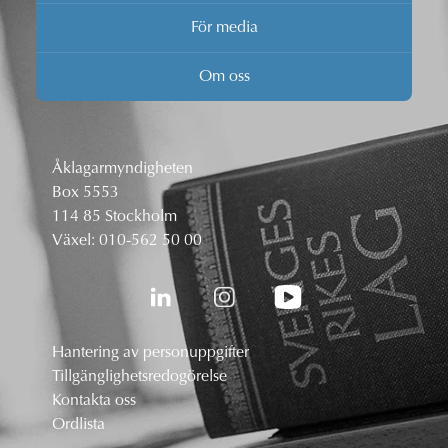
För media
Om oss
Åklagarmyndigheten
Box 5553
114 85 Stockholm
Växel:
010-562 50 00
Hantering av personuppgifter
Tillgänglighetsredogörelse
Kontakta oss
Ordlista