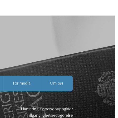
För media
Om oss
Hantering av personuppgifter
Tillgänglighetsredogörelse