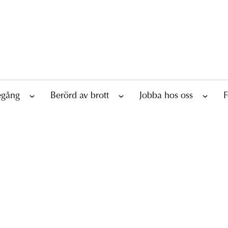
tegång
Berörd av brott
Jobba hos oss
F
n