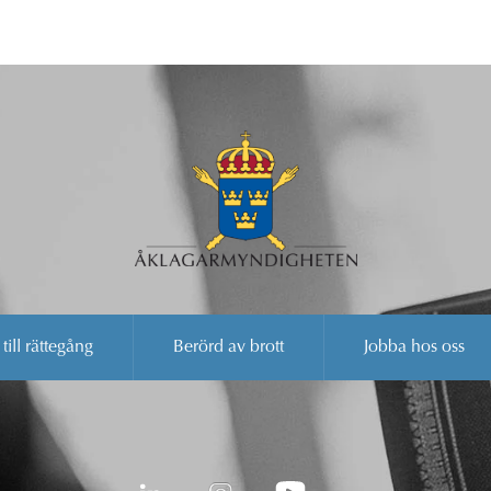
 till rättegång
Berörd av brott
Jobba hos oss