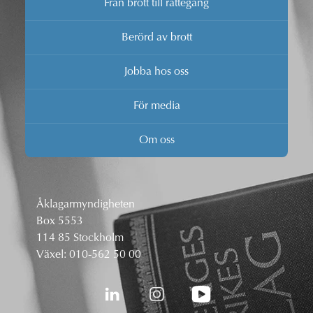
Från brott till rättegång
Berörd av brott
Jobba hos oss
För media
Om oss
Åklagarmyndigheten
Box 5553
114 85 Stockholm
Växel:
010-562 50 00