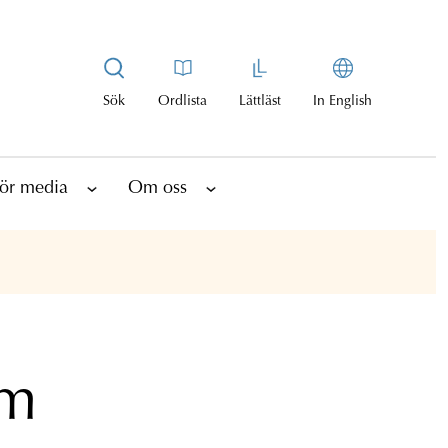
Sök
Ordlista
Lättläst
In English
ör media
Om oss
öm