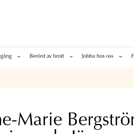
tegång
Berörd av brott
Jobba hos oss
F
e-Marie Bergstr