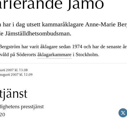
arierande Jämo
 har i dag utsett kammaråklagare Anne-Marie Berg
de Jämställdhetsombudsman.
rgström har varit åklagare sedan 1974 och har de senaste år
svåld på Söderorts
åklagarkammare
i Stockholm.
usti 2007 kl. 13.08
augusti 2007 kl. 12.09
tjänst
ghetens presstjänst
 20