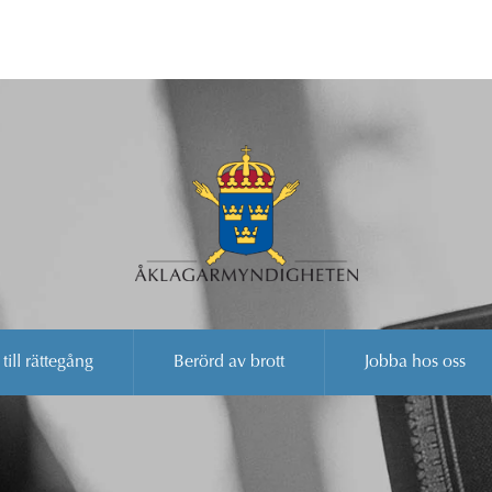
 till rättegång
Berörd av brott
Jobba hos oss