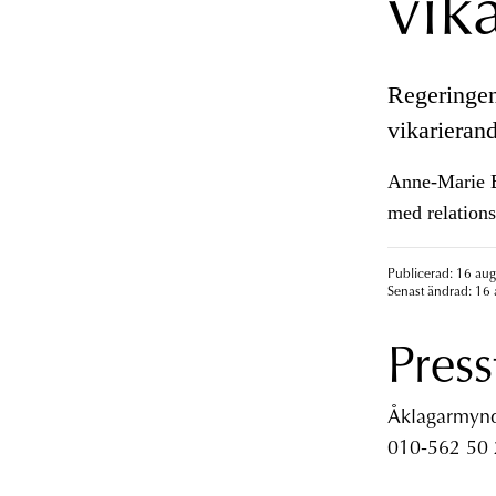
vik
Regeringen
vikarieran
Anne-Marie Be
med relation
Publicerad: 16 aug
Senast ändrad: 16 
Press
Åklagarmyndi
010-562 50