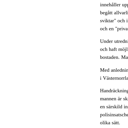
innehåller up
begått allvar
sviktar" och 
och en "priva
Under utredni
och haft möjl
bostaden. Man
Med anledning
i Västernorrl
Handräckning
mannen är sk
en särskild i
polisinsatsche
olika sätt.