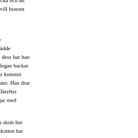
cka och att
 vill honom
y
lädde
 dess har han
llegan backar
ar kommit
uter. Han drar
Därefter
ngar med
a skott har
skotten har