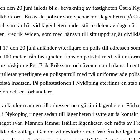
n den 20 juni inleds bl.a. bevakning av fastigheten Östra Ky
lkbokförd. En av de poliser som spanar mot lägenheten på Ös
h som är här vid lägenheten under större delen av dagen är
ten Fredrik Widén, som med hänsyn till sitt uppdrag är civilkl
l 17 den 20 juni anländer ytterligare en polis till adressen so
a 100 meter från fastigheten finns en polisbil med två uniform
are påskjutne Per-Erik Eriksson, och även en ambulans. I cent
ullerar ytterligare en polispatrull med två uniformerade polis
 bistå insatsen. På polisstationen i Nyköping återfinns en stab
efen och en förhandlare.
 anländer mannen till adressen och går in i lägenheten. Förha
n i Nyköping ringer sedan till lägenheten i syfte att få konta
något svar. Mannen lämnar istället lägenheten och möts av F
ilklädde kollega. Genom vittnesförhör med Widéns kollega har