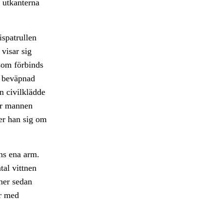
 utkanterna
ispatrullen
visar sig
som förbinds
r beväpnad
n civilklädde
är mannen
er han sig om
ns ena arm.
tal vittnen
ner sedan
er med