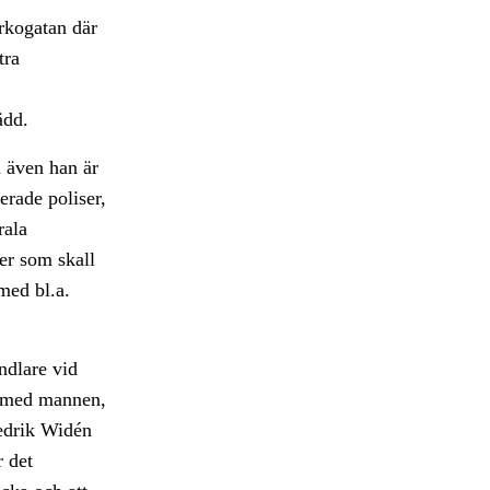
rkogatan där
tra
ädd.
m även han är
erade poliser,
rala
er som skall
 med bl.a.
ndlare vid
kt med mannen,
redrik Widén
 det