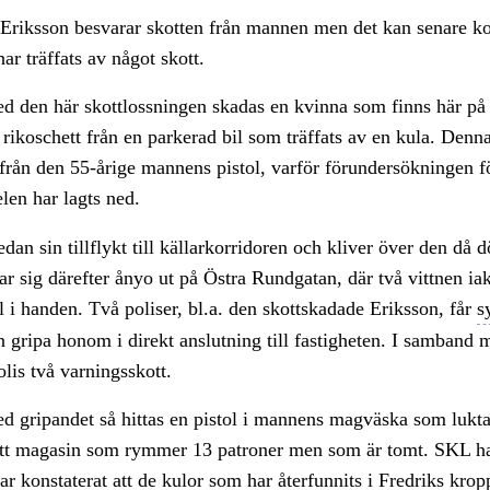
Eriksson besvarar skotten från mannen men det kan senare kon
ar träffats av något skott.
d den här skottlossningen skadas en kvinna som finns här på 
rikoschett från en parkerad bil som träffats av en kula. Denn
rån den 55-årige mannens pistol, varför förundersökningen för
len har lagts ned.
dan sin tillflykt till källarkorridoren och kliver över den då 
r sig därefter ånyo ut på Östra Rundgatan, där två vittnen ia
ol i handen. Två poliser, bl.a. den skottskadade Eriksson, får
s
 gripa honom i direkt anslutning till fastigheten. I samband 
olis två varningsskott.
 gripandet så hittas en pistol i mannens magväska som lukta
ett magasin som rymmer 13 patroner men som är tomt. SKL ha
r konstaterat att de kulor som har återfunnits i Fredriks krop