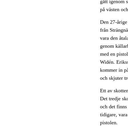
gått igenom s
på västen och
Den 27-årige 
från Strängnä
vara den åta
genom källar
med en pistol
Widén. Eriks
kommer in på
och skjuter t
Ett av skotte
Det tredje sko
och det finns
tidigare, var
pistolen.