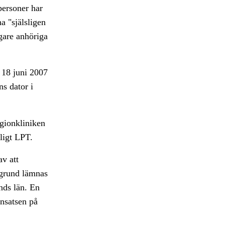
personer har
a "själsligen
gare anhöriga
 18 juni 2007
ns dator i
egionkliniken
ligt LPT.
v att
grund lämnas
nds län. En
insatsen på