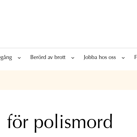
tegång
Berörd av brott
Jobba hos oss
F
l för polismord