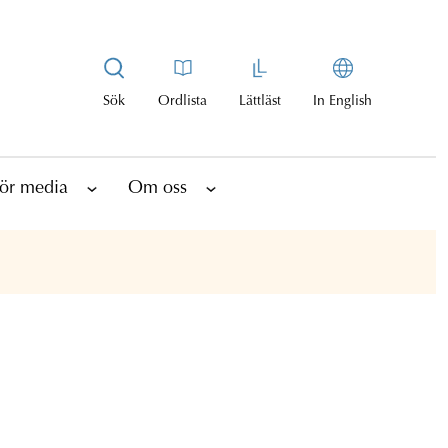
Sök
Ordlista
Lättläst
In English
ör media
Om oss