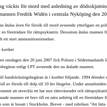
ag väckts för
mord
med anledning av dödsskjutnin
smannen Fredrik Widén i centrala Nyköping den 20
n åtalas även för försök till
mord
avseende ytterligare en po
en företrädare för rättspsykiatrin. Dessutom åtalas mannen f
h ett stort ammunitionsinnehav.
 korthet
en onsdagen den 20 juni 2007 fick Polisen i Södermanlands l
sbegäran enligt LPT avseende den nu åtalade mannen.
ill handräckningsbegäran är i korthet följande. 1994 dömdes
all av försök till
dråp
till 10 års
fängelse.
Under anstaltstiden
mmit att utveckla ett hat mot rättsväsendet och rättspsykiat
nade mannen ett brev till en nära anhörig till en företrädare f
in som är bosatt i Stockholm. Brevet - med rubriken "Att lätta s