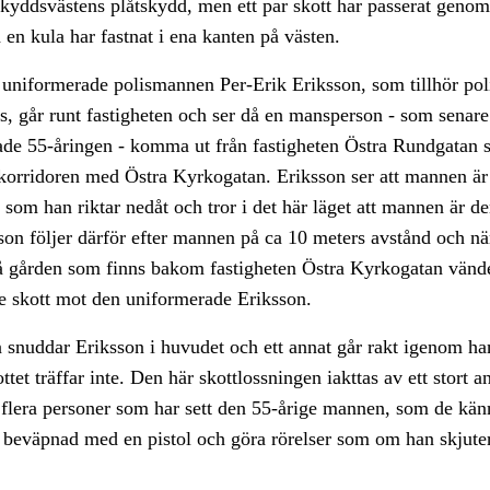
kyddsvästens plåtskydd, men ett par skott har passerat genom
 en kula har fastnat i ena kanten på västen.
uniformerade polismannen Per-Erik Eriksson, som tillhör pol
s, går runt fastigheten och ser då en mansperson - som senare 
lade 55-åringen - komma ut från fastigheten Östra Rundgatan 
korridoren med Östra Kyrkogatan. Eriksson ser att mannen ä
 som han riktar nedåt och tror i det här läget att mannen är de
son följer därför efter mannen på ca 10 meters avstånd och n
 gården som finns bakom fastigheten Östra Kyrkogatan vänd
re skott mot den uniformerade Eriksson.
n snuddar Eriksson i huvudet och ett annat går rakt igenom ha
ttet träffar inte. Den här skottlossningen iakttas av ett stort an
 flera personer som har sett den 55-årige mannen, som de kän
a beväpnad med en pistol och göra rörelser som om han skjut