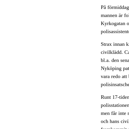
På förmiddage
mannen är fo
Kyrkogatan oc
polisassisten
Strax innan k
civilklädd. C
bl.a. den sen
Nyköping patr
vara redo att
polisinsatsch
Runt 17-tiden
polisstatione
men får inte 
och hans civ