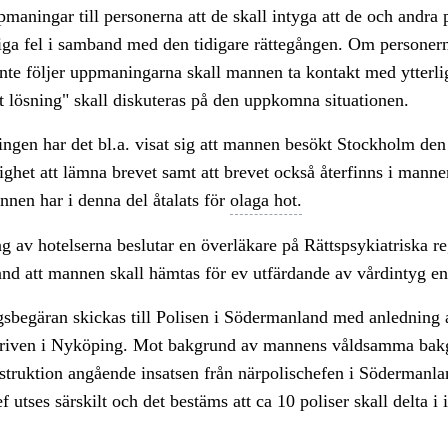
pmaningar till personerna att de skall intyga att de och andra 
liga fel i samband med den tidigare rättegången. Om personern
inte följer uppmaningarna skall mannen ta kontakt med ytterli
t lösning" skall diskuteras på den uppkomna situationen.
ngen har det bl.a. visat sig att mannen besökt Stockholm den
ighet att lämna brevet samt att brevet också återfinns i manne
nen har i denna del åtalats för
olaga hot.
 av hotelserna beslutar en överläkare på Rättspsykiatriska r
and att mannen skall hämtas för ev utfärdande av vårdintyg en
sbegäran skickas till Polisen i Södermanland med anledning a
riven i Nyköping. Mot bakgrund av mannens våldsamma bak
nstruktion angående insatsen från närpolischefen i Södermanla
f utses särskilt och det bestäms att ca 10 poliser skall delta i 