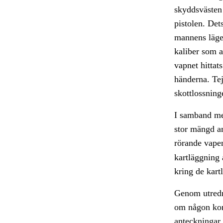
skyddsvästen 
pistolen. Det
mannens läge
kaliber som a
vapnet hittat
händerna. Tej
skottlossninge
I samband me
stor mängd am
rörande vape
kartläggning
kring de kart
Genom utredni
om någon kom
anteckningar 