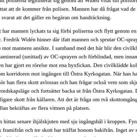
t poliserna legitimerat sig genom att Widén visat sin polisbri
ttat att de kommer från polisen. Mannen har då frågat vad de
 svarat att det gäller en begäran om handräckning.
et har mannen lyckats ta sig förbi poliserna och flytt genom en
r. Fredrik Widén hinner där ifatt mannen och sprutar OC-spra
 mot mannens ansikte. I samband med det här blir den civilk
taminerad (smittad) av OC-sprayen och förblindad, men innan
en har gjort en rörelse mot ena byxfickan. Den civilklädde ko
om korridoren mot ingången till Östra Kyrkogatan. När han h
ör han flera skott avlossas och han frågar också vem som skj
beredskapsläge och fortsätter backa ut från Östra Kyrkogatan. 
rligare skott från källaren. Att det är fråga om två skottomgå
lan bekräftas av flera vittnen på platsen.
 hittas senare ihjälskjuten med sju ingångshål i kroppen. Fyr
ik framifrån och tre skott har träffat honom bakifrån. Inget av 