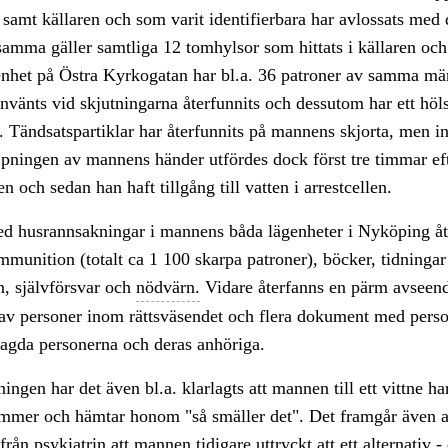
samt källaren och som varit identifierbara har avlossats med 
samma gäller samtliga 12 tomhylsor som hittats i källaren och
nhet på Östra Kyrkogatan har bl.a. 36 patroner av samma mä
nvänts vid skjutningarna återfunnits och dessutom har ett hölst
s. Tändsatspartiklar har återfunnits på mannens skjorta, men i
pningen av mannens händer utfördes dock först tre timmar ef
n och sedan han haft tillgång till vatten i arrestcellen.
d husrannsakningar i mannens båda lägenheter i Nyköping åt
munition (totalt ca 1 100 skarpa patroner), böcker, tidningar 
n, självförsvar och
nödvärn.
Vidare återfanns en pärm avseen
 av personer inom rättsväsendet och flera dokument med pers
lagda personerna och deras anhöriga.
ngen har det även bl.a. klarlagts att mannen till ett vittne har
mer och hämtar honom "så smäller det". Det framgår även 
från psykiatrin att mannen tidigare uttryckt att ett alternativ 