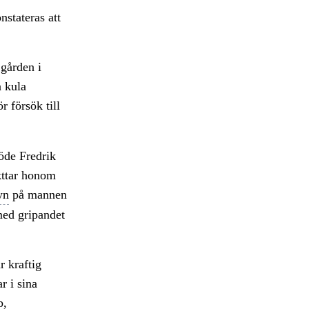
stateras att
gården i
a kula
 försök till
döde Fredrik
kttar honom
yn
på mannen
med gripandet
r kraftig
r i sina
p,