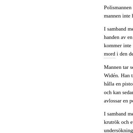
Polismannen 
mannen inte h
I samband me
handen av en 
kommer inte f
mord
i den de
Mannen tar se
Widén. Han ta
hålla en pist
och kan sedan
avlossar en p
I samband med
krutrök och 
undersökninga