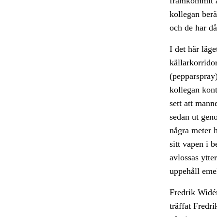
framkommit at
kollegan berä
och de har då
I det här läg
källarkorrido
(pepparspray)
kollegan kon
sett att mann
sedan ut gen
några meter h
sitt vapen i 
avlossas ytte
uppehåll emel
Fredrik Widén
träffat Fredr