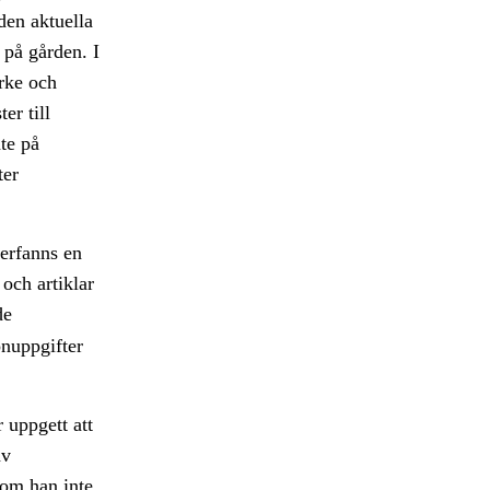
den aktuella
 på gården. I
rke och
er till
nte på
ter
erfanns en
och artiklar
de
onuppgifter
 uppgett att
av
- om han inte