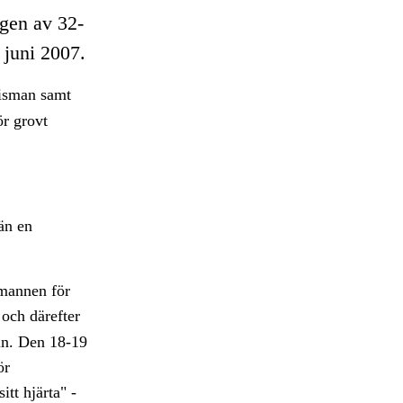
gen av 32-
 juni 2007.
lisman samt
ör grovt
än en
 mannen för
 och därefter
rin. Den 18-19
ör
itt hjärta" -