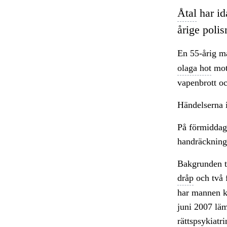
Åtal
har id
årige poli
En 55-årig ma
olaga hot
mot 
vapenbrott oc
Händelserna i
På förmiddag
handräckning
Bakgrunden t
dråp
och två f
har mannen ko
juni 2007 läm
rättspsykiatr