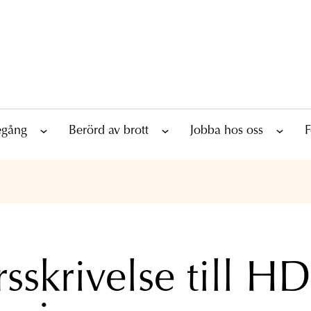
tegång
Berörd av brott
Jobba hos oss
F
sskrivelse till HD