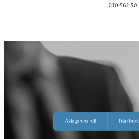
010-562 50
Åklagarens roll
Från brott