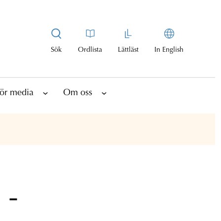
Sök
Ordlista
Lättläst
In English
ör media
Om oss
 -