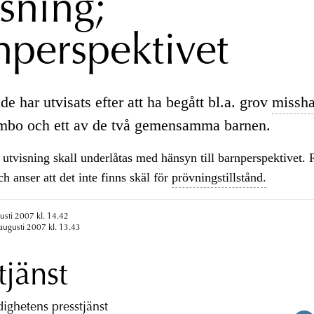
isning;
nperspektivet
ade har utvisats efter att ha begått bl.a. grov
missha
ambo och ett av de två gemensamma barnen.
utvisning skall underlåtas med hänsyn till barnperspektivet.
h anser att det inte finns skäl för
prövningstillstånd.
usti 2007 kl. 14.42
augusti 2007 kl. 13.43
tjänst
ghetens presstjänst