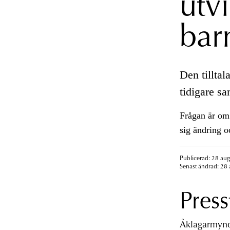
utv
bar
Den tilltal
tidigare s
Frågan är om 
sig ändring oc
Publicerad: 28 aug
Senast ändrad: 28 
Press
Åklagarmyndi