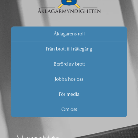
Åklagarens roll
Från brott till rättegång
Berörd av brott
Jobba hos oss
För media
Om oss
Åklagarmyndigheten