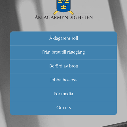
Åklagarens roll
Från brott till rättegång
Berörd av brott
Jobba hos oss
För media
Om oss