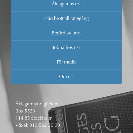
Åklagarens roll
Från brott till rättegång
Berörd av brott
Jobba hos oss
För media
Om oss
Åklagarmyndigheten
Box 5553
114 85 Stockholm
Växel:
010-562 50 00