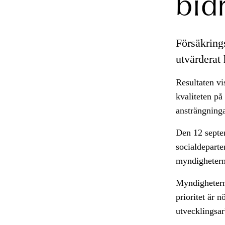
bid
Försäkring
utvärderat
Resultaten vis
kvaliteten på
ansträngninga
Den 12 septem
socialdeparte
myndigheterna
Myndigheterna
prioritet är 
utvecklingsar