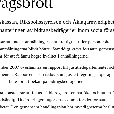
ragsbrott
skassan, Rikspolisstyrelsen och Åklagarmyndighe
 hanteringen av bidragsbedrägerier inom socialförs
ar att antalet anmälningar ökat kraftigt, att fler personer åtala
 anmälningarna blivit bättre. Samtidigt krävs fortsatta geme
r för att få ännu högre kvalitet i anmälningarna.
ber 2007 överlämnas en rapport till justitiedepartementet oc
mentet. Rapporten är en redovisning av ett regeringsuppdrag a
s arbete för att bekämpa bidragsbedrägerier.
 konstaterar att fokus på bidragsbrotten har ökat och att en f
nödvändig. Utvärderingen utgör ett avstamp för det fortsatta
betet. I en gemensam handlingsplan har myndigheterna beslut