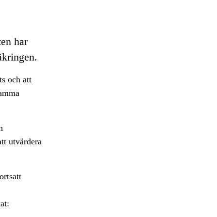
ten har
äkringen.
ts och att
nsamma
h
tt utvärdera
ortsatt
at: