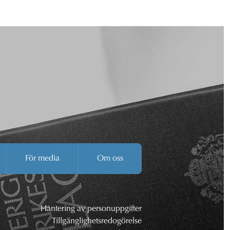
För media
Om oss
Hantering av personuppgifter
Tillgänglighetsredogörelse