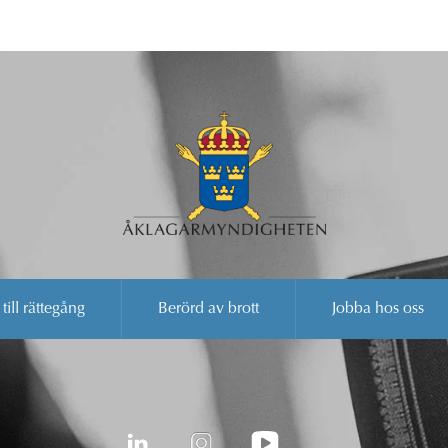
 till rättegång
Berörd av brott
Jobba hos oss