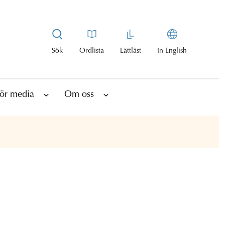
Sök
Ordlista
Lättläst
In English
ör media
Om oss