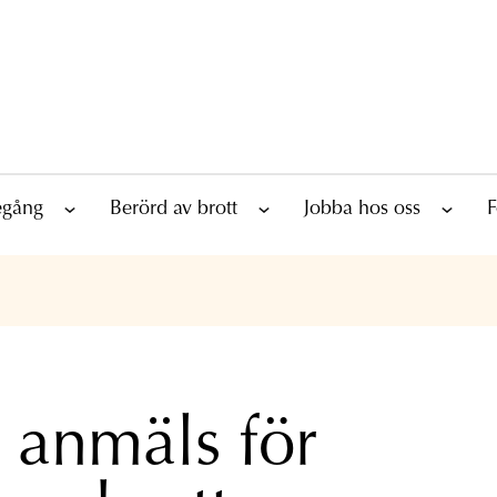
tegång
Berörd av brott
Jobba hos oss
F
r anmäls för