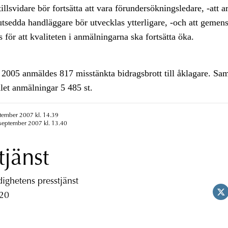
tillsvidare bör fortsätta att vara förundersökningsledare, -att ar
utsedda handläggare bör utvecklas ytterligare, -och att gem
s för att kvaliteten i anmälningarna ska fortsätta öka.
i 2005 anmäldes 817 misstänkta bidragsbrott till åklagare. S
let anmälningar 5 485 st.
ptember 2007 kl. 14.39
 september 2007 kl. 13.40
tjänst
ghetens presstjänst
 20