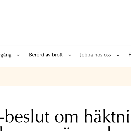
tegång
Berörd av brott
Jobba hos oss
F
beslut om häktn