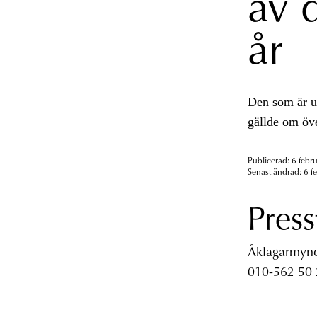
av 
år
Den som är un
gällde om öv
Publicerad: 6 febr
Senast ändrad: 6 f
Press
Åklagarmyndi
010-562 50