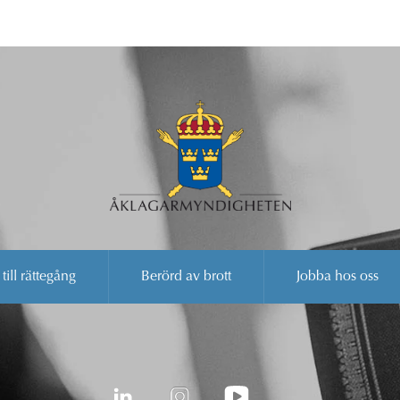
 till rättegång
Berörd av brott
Jobba hos oss