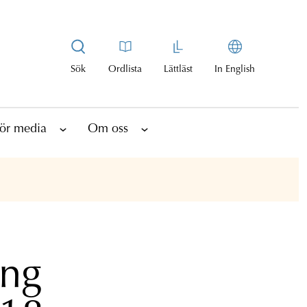
Sök
Ordlista
Lättläst
In English
ör media
Om oss
ing