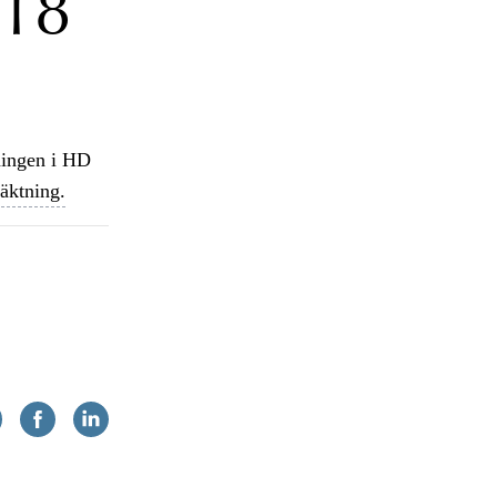
 18
ningen i HD
äktning.