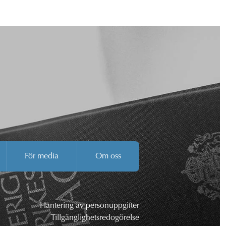
För media
Om oss
Hantering av personuppgifter
Tillgänglighetsredogörelse