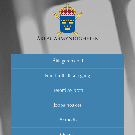
Åklagarens roll
Från brott till rättegång
Berörd av brott
Jobba hos oss
För media
Om oss