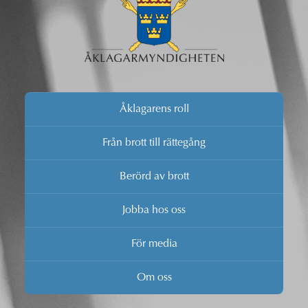
Åklagarens roll
Från brott till rättegång
Berörd av brott
Jobba hos oss
För media
Om oss