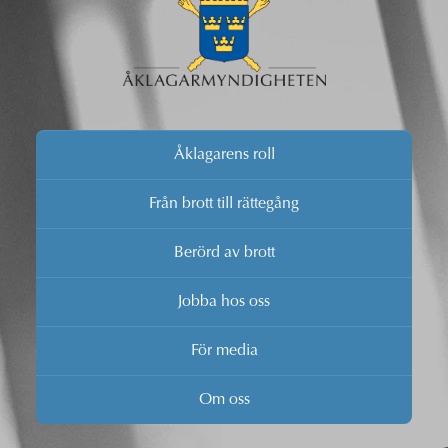
Åklagarens roll
Från brott till rättegång
Berörd av brott
Jobba hos oss
För media
Om oss