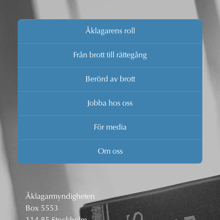
Åklagarens roll
Från brott till rättegång
Berörd av brott
Jobba hos oss
För media
Om oss
Åklagarmyndigheten
Box 5553