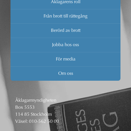
Åklagarens roll
Från brott till rättegång
Berörd av brott
Jobba hos oss
För media
Om oss
Åklagarmyndigheten
Box 5553
114 85 Stockholm
Växel:
010-562 50 00