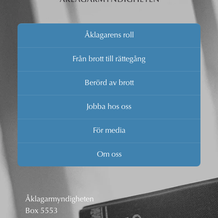
Åklagarens roll
Från brott till rättegång
Berörd av brott
Jobba hos oss
För media
Om oss
Åklagarmyndigheten
Box 5553