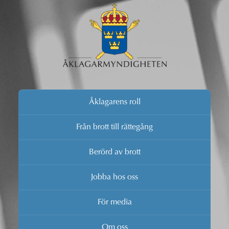
Åklagarens roll
Från brott till rättegång
Berörd av brott
Jobba hos oss
För media
Om oss