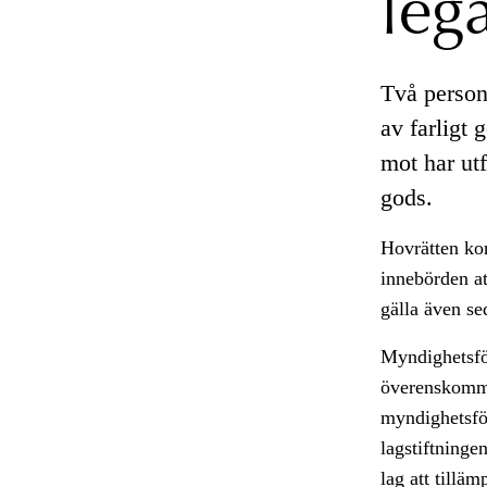
leg
Två person
av farligt 
mot har ut
gods.
Hovrätten kon
innebörden at
gälla även sed
Myndighetsför
överenskommel
myndighetsför
lagstiftninge
lag att tillä