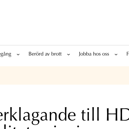
tegång
Berörd av brott
Jobba hos oss
F
rklagande till HD