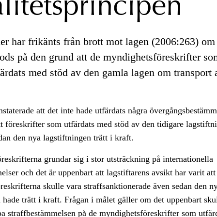
alitetsprincipen
er har frikänts från brott mot lagen (2006:263) om 
gods på den grund att de myndighetsföreskrifter so
färdats med stöd av den gamla lagen om transport a
staterade att det inte hade utfärdats några övergångsbestäm
t föreskrifter som utfärdats med stöd av den tidigare lagstiftn
an den nya lagstiftningen trätt i kraft.
eskrifterna grundar sig i stor utsträckning på internationella
ser och det är uppenbart att lagstiftarens avsikt har varit att
eskrifterna skulle vara straffsanktionerade även sedan den n
n hade trätt i kraft. Frågan i målet gäller om det uppenbart sku
mpa straffbestämmelsen på de myndighetsföreskrifter som utfä