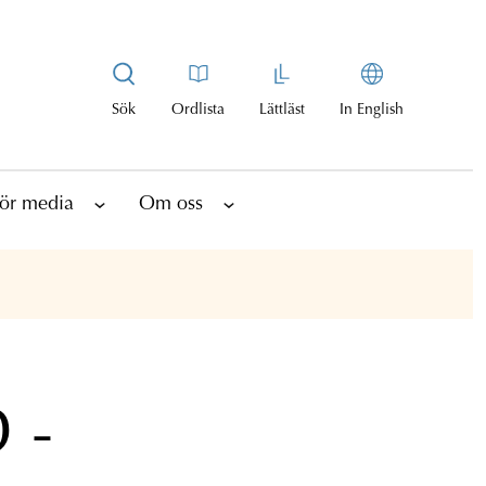
Sök
Ordlista
Lättläst
In English
ör media
Om oss
 -