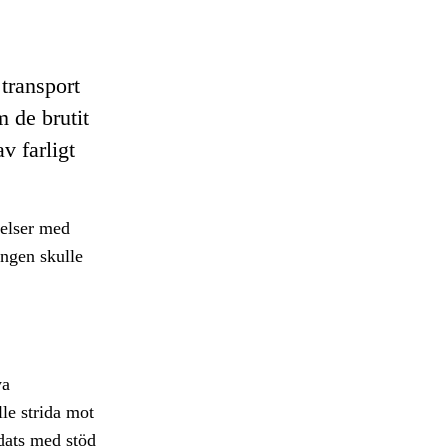
transport
m de brutit
v farligt
melser med
ingen skulle
ya
lle strida mot
rdats med stöd