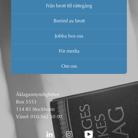
Från brott till rättegång
Berörd av brott
Jobba hos oss
För media
Om oss
Åklagarmyndigheten
Box 5553
114 85 Stockholm
Växel:
010-562 50 00