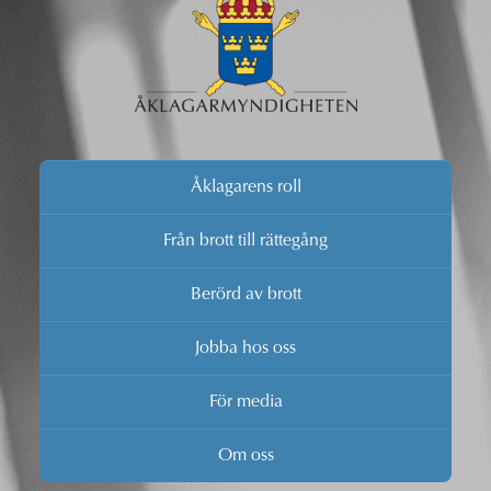
Åklagarens roll
Från brott till rättegång
Berörd av brott
Jobba hos oss
För media
Om oss