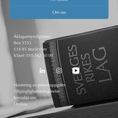
Om oss
Åklagarmyndigheten
Box 5553
114 85 Stockholm
Växel:
010-562 50 00
Hantering av personuppgifter
Tillgänglighetsredogörelse
Kontakta oss
Ordlista