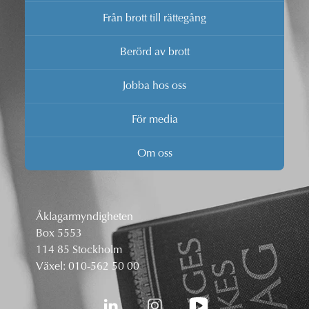
Från brott till rättegång
Berörd av brott
Jobba hos oss
För media
Om oss
Åklagarmyndigheten
Box 5553
114 85 Stockholm
Växel:
010-562 50 00