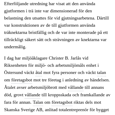
Efterföljande utredning har visat att den använda
gjutformen i trä inte var dimensionerad för den
belastning den utsattes för vid gjutningsarbetena. Därtill
var konstruktionen av de till gjutformen använda
träknektarna bristfällig och de var inte monterade på ett
tillräckligt säkert sätt och strävningen av knektarna var
undermålig.
I dag har miljöåklagare Christer B. Jarlås vid
Riksenheten för miljö- och arbetsmiljömåls enhet i
Östersund väckt
åtal
mot fyra personer och väckt
talan
om
företagsbot
mot tre företag i anledning av händelsen.
Åtalet avser arbetsmiljöbrott med
vållande
till annans
död, grovt
vållande
till kroppsskada och framkallande av
fara för annan.
Talan
om
företagsbot
riktas dels mot
Skanska Sverige AB, anlitad totalentreprenör för bygget