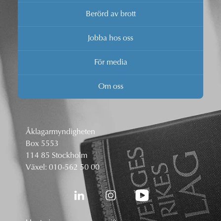
Berörd av brott
Jobba hos oss
För media
Om oss
Åklagarmyndigheten
Box 5553
114 85 Stockholm
Växel:
010-562 50 00