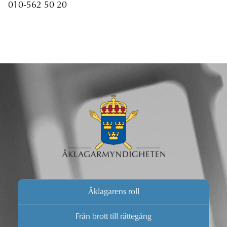
010-562 50 20
Åklagarens roll
Från brott till rättegång