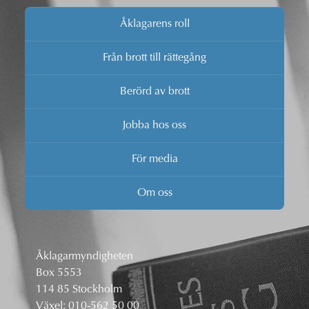
Åklagarens roll
Från brott till rättegång
Berörd av brott
Jobba hos oss
För media
Om oss
Åklagarmyndigheten
Box 5553
114 85 Stockholm
Växel:
010-562 50 00