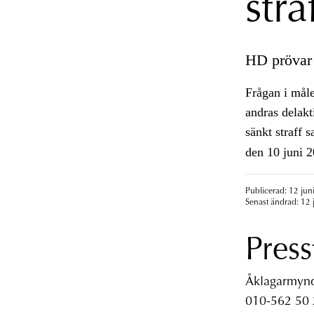
stra
HD prövar s
Frågan i måle
andras delakt
sänkt straff 
den 10 juni 
Publicerad: 12 jun
Senast ändrad: 12 
Press
Åklagarmyndi
010-562 50