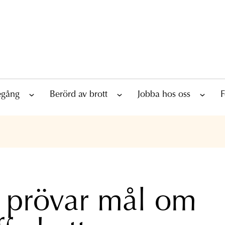
tegång
Berörd av brott
Jobba hos oss
F
prövar mål om