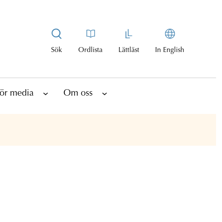
Sök
Ordlista
Lättläst
In English
ör media
Om oss