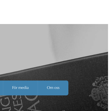
För media
Om oss