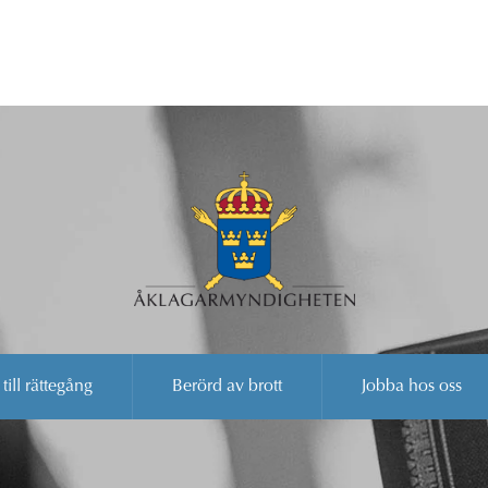
 till rättegång
Berörd av brott
Jobba hos oss