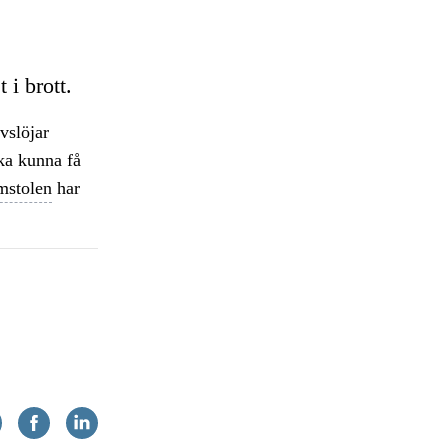
 i brott.
vslöjar
ska kunna få
mstolen
har