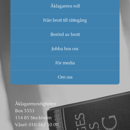
Åklagarens roll
Från brott till rättegång
Berörd av brott
Jobba hos oss
För media
Om oss
Åklagarmyndigheten
Box 5553
114 85 Stockholm
Växel:
010-562 50 00