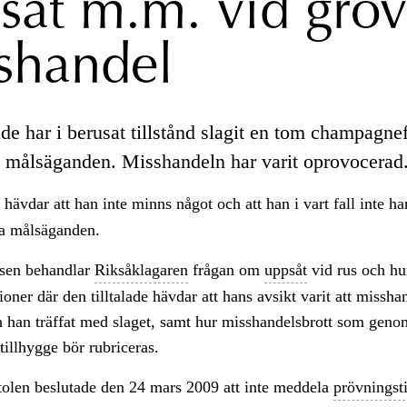
såt m.m. vid grov
shandel
ade har i berusat tillstånd slagit en tom champagnef
 målsäganden. Misshandeln har varit oprovocerad
 hävdar att han inte minns något och att han i vart fall inte ha
la målsäganden.
lsen behandlar
Riksåklagaren
frågan om
uppsåt
vid rus och hu
tioner där den tilltalade hävdar att hans avsikt varit att missh
n han träffat med slaget, samt hur misshandelsbrott som gen
tillhygge bör rubriceras.
olen beslutade den 24 mars 2009 att inte meddela
prövningsti