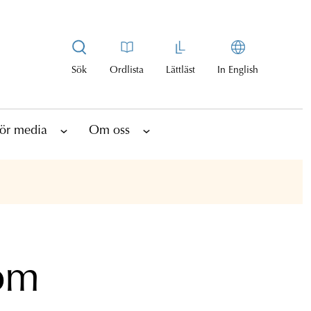
Sök
Ordlista
Lättläst
In English
ör media
Om oss
om