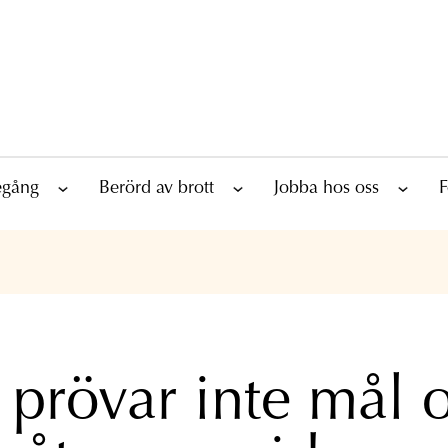
tegång
Berörd av brott
Jobba hos oss
F
prövar inte mål 