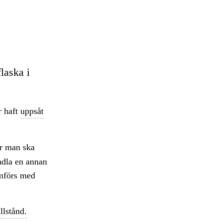
laska i
.
r haft
uppsåt
r man ska
andla en annan
omförs med
llstånd.