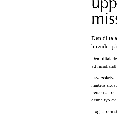
upp
mis
Den tilltal
huvudet på
Den tilltalade
att misshand
I svarsskrive
hantera situa
person än de
denna typ av 
Högsta domst