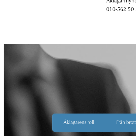
Åklagarmyndi
010-562 50
Åklagarens roll
Från brott