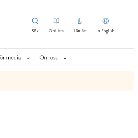
Sök
Ordlista
Lättläst
In English
ör media
Om oss