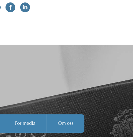
För media
Om oss