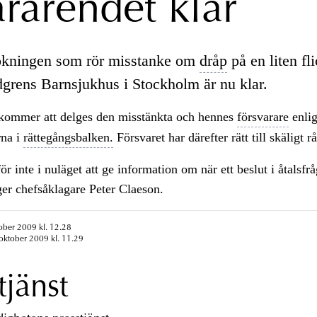
arärendet klar
ökningen som rör misstanke om
dråp
på en liten fl
dgrens Barnsjukhus i Stockholm är nu klar.
kommer att delges den misstänkta och hennes
försvarare
enlig
rna i
rättegångsbalken.
Försvaret har därefter rätt till skäligt 
ör inte i nuläget att ge information om när ett beslut i åtalsfr
ger chefsåklagare Peter Claeson.
ober 2009 kl. 12.28
oktober 2009 kl. 11.29
tjänst