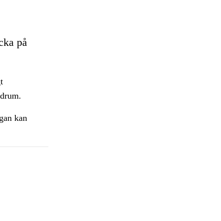
icka på
t
rådrum.
ågan kan