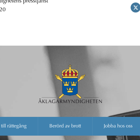
ghetens presstjänst
 20
 till rättegång
Berörd av brott
Jobba hos oss