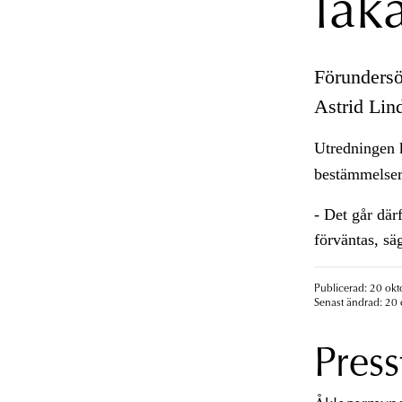
läk
Förunders
Astrid Lin
Utredningen 
bestämmelse
- Det går därf
förväntas, sä
Publicerad: 20 okt
Senast ändrad: 20 
Press