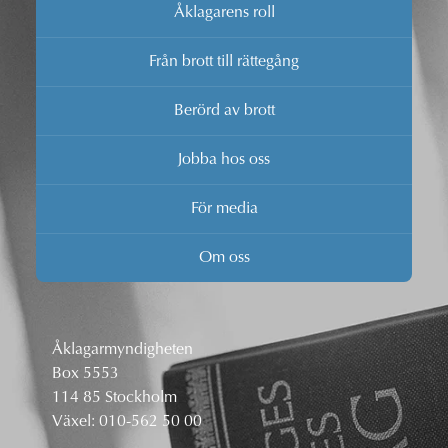
Åklagarens roll
Från brott till rättegång
Berörd av brott
Jobba hos oss
För media
Om oss
Åklagarmyndigheten
Box 5553
114 85 Stockholm
Växel:
010-562 50 00