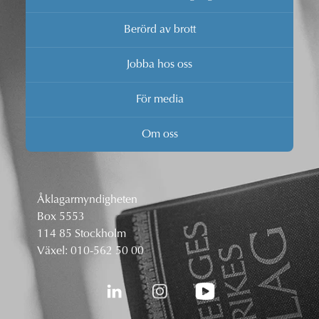
Berörd av brott
Jobba hos oss
För media
Om oss
Åklagarmyndigheten
Box 5553
114 85 Stockholm
Växel:
010-562 50 00