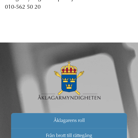
010-562 50 20
Åklagarens roll
Från brott till rättegång