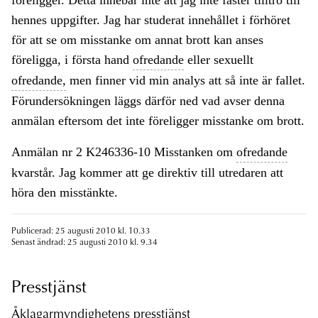
föreligger. Detta innebär inte att jag inte fäster tilltro till
hennes uppgifter. Jag har studerat innehållet i förhöret
för att se om misstanke om annat brott kan anses
föreligga, i första hand
ofredande
eller sexuellt
ofredande,
men finner vid min analys att så inte är fallet.
Förundersökningen läggs därför ned vad avser denna
anmälan eftersom det inte föreligger misstanke om brott.
Anmälan nr 2 K246336-10 Misstanken om
ofredande
kvarstår. Jag kommer att ge direktiv till utredaren att
höra den misstänkte.
Publicerad: 25 augusti 2010 kl. 10.33
Senast ändrad: 25 augusti 2010 kl. 9.34
Presstjänst
Åklagarmyndighetens presstjänst