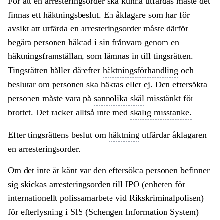
För att en arresteringsorder ska kunna utfärdas måste det
finnas ett häktningsbeslut. En åklagare som har för
avsikt att utfärda en arresteringsorder måste därför
begära personen häktad i sin frånvaro genom en
häktningsframställan,
som lämnas in till tingsrätten.
Tingsrätten håller därefter
häktningsförhandling
och
beslutar om personen ska häktas eller ej. Den eftersökta
personen måste vara på
sannolika skäl
misstänkt för
brottet. Det räcker alltså inte med
skälig misstanke.
Efter tingsrättens beslut om
häktning
utfärdar åklagaren
en arresteringsorder.
Om det inte är känt var den eftersökta personen befinner
sig skickas arresteringsorden till IPO (enheten för
internationellt polissamarbete vid Rikskriminalpolisen)
för efterlysning i SIS (Schengen Information System)