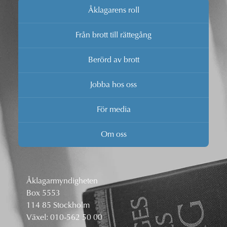
Åklagarens roll
Från brott till rättegång
Berörd av brott
Jobba hos oss
För media
Om oss
Åklagarmyndigheten
Box 5553
114 85 Stockholm
Växel:
010-562 50 00