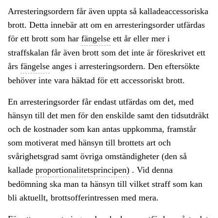
Arresteringsordern får även uppta så kalladeaccessoriska
brott. Detta innebär att om en arresteringsorder utfärdas
för ett brott som har
fängelse
ett år eller mer i
straffskalan får även brott som det inte är föreskrivet ett
års
fängelse
anges i arresteringsordern. Den eftersökte
behöver inte vara häktad för ett accessoriskt brott.
En arresteringsorder får endast utfärdas om det, med
hänsyn till det men för den enskilde samt den tidsutdräkt
och de kostnader som kan antas uppkomma, framstår
som motiverat med hänsyn till brottets art och
svårighetsgrad samt övriga omständigheter (den så
kallade
proportionalitetsprincipen)
. Vid denna
bedömning ska man ta hänsyn till vilket straff som kan
bli aktuellt, brottsofferintressen med mera.